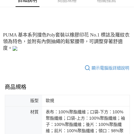
詳細說明
商品規格
相關推薦
每筆NT$100，滿NT$1,800(含以上)免運費
宅配(離島恕不配送)
每筆NT$150，滿NT$1,800(含以上)免運費
PUMA 基本系列撞色Poly套裝以橡膠印花 No.1 標誌及羅紋衣
宅配貨到付款(離島恕不配送)
領為特色，並附有內側抽繩的鬆緊腰帶，可調整穿著舒適
每筆NT$180
度。
顯示電腦版詳細說明
商品規格
版型
歐規
材質
表布：100%聚酯纖維；口袋-下方：100%
聚酯纖維；口袋-上方：100%聚酯纖維；袖
子：100%聚酯纖維；後片：100%聚酯纖
維；前片：100%聚酯纖維；領口：98%聚