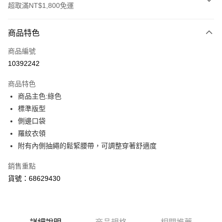
超取滿NT$1,800免運
付款方式
商品特色
信用卡一次付款
商品編號
LINE Pay
10392242
Apple Pay
商品特色
街口支付
商品主色:綠色
標準版型
悠遊付
側邊口袋
Google Pay
羅紋衣領
附有內側抽繩的鬆緊腰帶，可調整穿著舒適度
貨到付款
銷售重點
運送方式
貨號：68629430
付款後全家取貨
每筆NT$100，滿NT$1,800(含以上)免運費
付款後7-11取貨