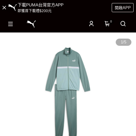
下載PUMA台灣官方APP
開啟APP
即獲首下載禮$200元
0
1
/
5