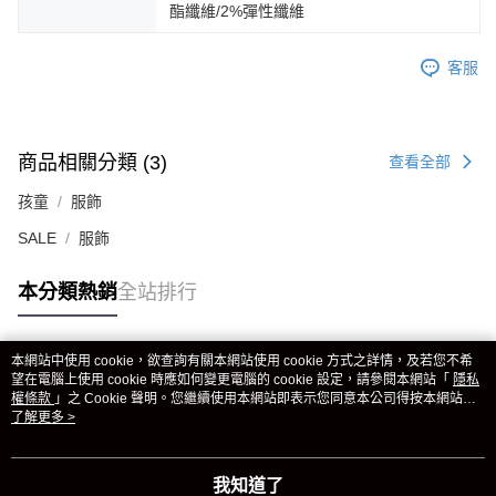
酯纖維/2%彈性纖維
客服
商品相關分類 (3)
查看全部
孩童
服飾
SALE
服飾
本分類熱銷
全站排行
本網站中使用 cookie，欲查詢有關本網站使用 cookie 方式之詳情，及若您不希
熱門標籤
望在電腦上使用 cookie 時應如何變更電腦的 cookie 設定，請參閱本網站「
隱私
權條款
」之 Cookie 聲明。您繼續使用本網站即表示您同意本公司得按本網站使
用條款之 Cookie 聲明使用 cookie。
了解更多 >
我知道了