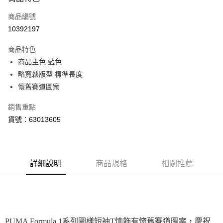
信用卡一次付款
商品編號
LINE Pay
10392197
Apple Pay
商品特色
街口支付
商品主色:藍色
略寬鬆版型 標準長度
悠遊付
懷舊賽道圖案
Google Pay
銷售重點
貨到付款
貨號：63013605
運送方式
付款後全家取貨
詳細說明
商品規格
相關推薦
每筆NT$100，滿NT$1,800(含以上)免運費
付款後7-11取貨
每筆NT$100，滿NT$1,800(含以上)免運費
宅配(離島恕不配送)
PUMA Formula 1系列圖樣短袖T恤飾有懷舊賽道圖案，慶祝