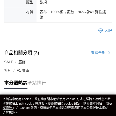
版型
歐規
材質
表布：100%棉；羅紋：96%棉/4%彈性纖
維
客服
商品相關分類 (3)
查看全部
SALE
服飾
系列
F1 賽車
本分類熱銷
全站排行
本網站中使用 cookie，欲查詢有關本網站使用 cookie 方式之詳情，及若您不希
熱門標籤
望在電腦上使用 cookie 時應如何變更電腦的 cookie 設定，請參閱本網站「
隱私
權條款
」之 Cookie 聲明。您繼續使用本網站即表示您同意本公司得按本網站使
用條款之 Cookie 聲明使用 cookie。
了解更多 >