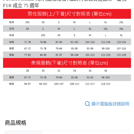
F1® 成立 75 週年
每筆NT$150，滿NT$1,800(含以上)免運費
宅配貨到付款(離島恕不配送)
每筆NT$180
顯示電腦版詳細說明
商品規格