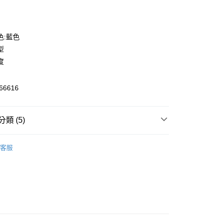
色:藍色
型
度
6616
y
類 (5)
飾
短袖
客服
飾
短袖
家取貨
00，滿NT$1,800(含以上)免運費
飾
新品服飾
飾
新品服飾
1取貨
00，滿NT$1,800(含以上)免運費
🔆指定商品 3件7折、 5件6折
恕不配送)