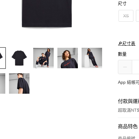
尺寸
XS
🔎尺寸表
數量
App 結
付款與運
超取滿NT$
付款方式
商品特色
信用卡一
商品編號