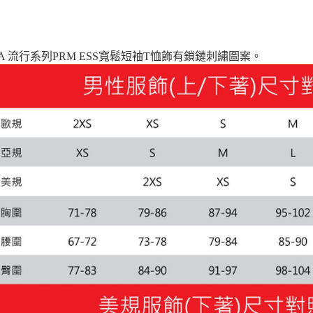
每筆NT$1
宅配貨到付
MA 流行系列PRM ESS寬鬆短袖T恤飾有鎖鏈刺繡圖案。
每筆NT$1