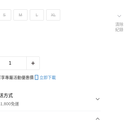
S
M
L
XL
清除
紀錄
帳可享專屬活動優惠價
立即下載
送方式
1,800免運
次付款