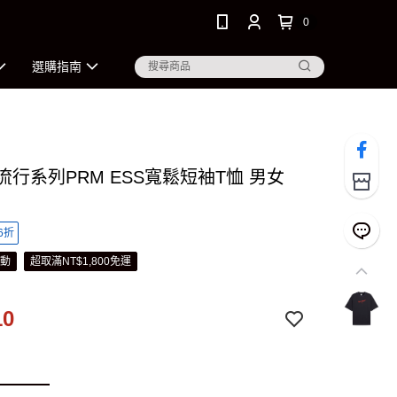
0
選購指南
 流行系列PRM ESS寬鬆短袖T恤 男女
6折
活動
超取滿NT$1,800免運
10