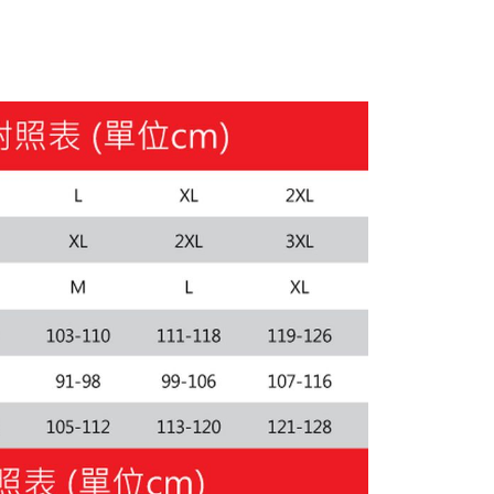
50，滿NT$1,800(含以上)免運費
款(離島恕不配送)
80