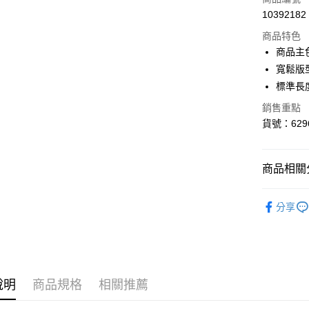
10392182
LINE Pay
商品特色
Apple Pay
商品主
寬鬆版
街口支付
標準長
悠遊付
銷售重點
貨號：6296
Google Pa
貨到付款
商品相關分
運送方式
女性
服
分享
男性
服
付款後全
每筆NT$1
女性
服
男性
服
付款後7-1
每筆NT$1
說明
商品規格
相關推薦
迎夏購物節
宅配(離島