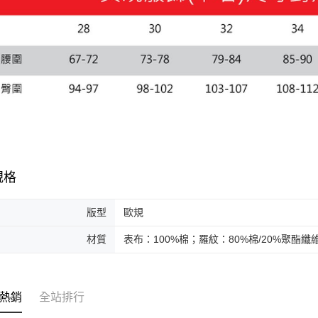
規格
版型
歐規
材質
表布：100%棉；羅紋：80%棉/20%聚酯纖
熱銷
全站排行