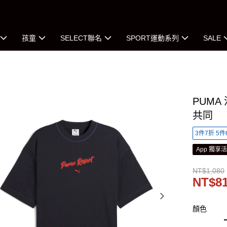
孩童
SELECT聯名
SPORT運動系列
SALE
PUMA
共同
3件7折 5件
App 獨享
NT$1,080
NT$8
顏色