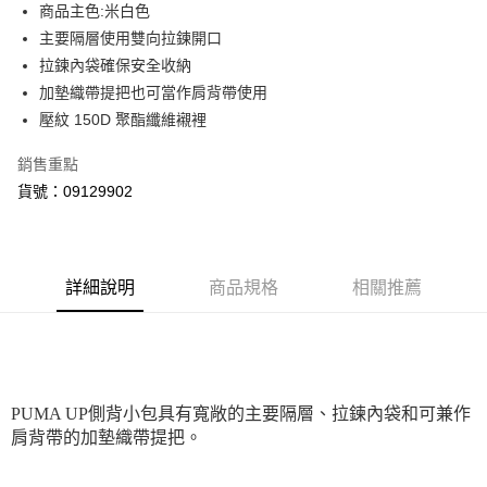
街口支付
商品主色:米白色
主要隔層使用雙向拉鍊開口
悠遊付
拉鍊內袋確保安全收納
Google Pay
加墊織帶提把也可當作肩背帶使用
壓紋 150D 聚酯纖維襯裡
貨到付款
銷售重點
運送方式
貨號：09129902
付款後全家取貨
每筆NT$100，滿NT$1,800(含以上)免運費
付款後7-11取貨
詳細說明
商品規格
相關推薦
每筆NT$100，滿NT$1,800(含以上)免運費
宅配(離島恕不配送)
每筆NT$150，滿NT$1,800(含以上)免運費
PUMA UP側背小包具有寬敞的主要隔層、拉鍊內袋和可兼作
宅配貨到付款(離島恕不配送)
肩背帶的加墊織帶提把。
每筆NT$180