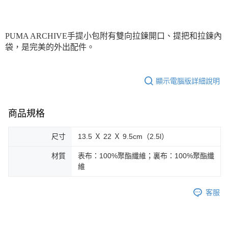
每筆NT$150，滿NT$1,800(含以上)免運費
宅配貨到付款(離島恕不配送)
PUMA ARCHIVE手提小包附有雙向拉鍊開口、提把和拉鍊內
每筆NT$180
袋，是完美的外出配件。
顯示電腦版詳細說明
商品規格
尺寸
13.5 Ｘ 22 Ｘ 9.5cm（2.5l）
材質
表布：100%聚酯纖維；裏布：100%聚酯纖
維
客服