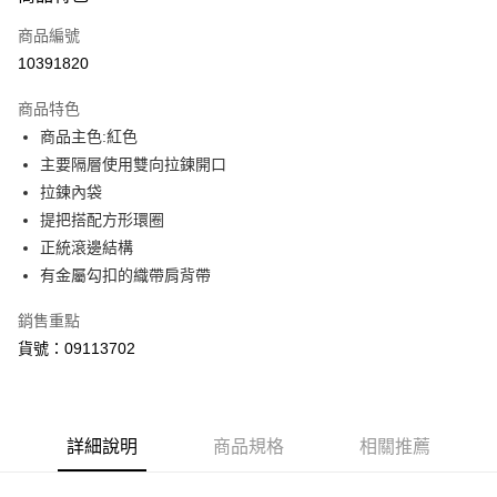
信用卡一次付款
商品編號
LINE Pay
10391820
Apple Pay
商品特色
街口支付
商品主色:紅色
主要隔層使用雙向拉鍊開口
悠遊付
拉鍊內袋
Google Pay
提把搭配方形環圈
正統滾邊結構
貨到付款
有金屬勾扣的織帶肩背帶
運送方式
銷售重點
付款後全家取貨
貨號：09113702
每筆NT$100，滿NT$1,800(含以上)免運費
付款後7-11取貨
每筆NT$100，滿NT$1,800(含以上)免運費
詳細說明
商品規格
相關推薦
宅配(離島恕不配送)