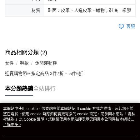
材質
鞋面：皮革、人造皮革、織物；鞋底：橡膠
客服
商品相關分類 (2)
女性
鞋款
休閒運動鞋
迎夏購物節🔆指定商品 3件7折、 5件6折
本分類熱銷
全站排行
本網站中使用 cookie，欲查詢有關本網站使用 cookie 方式之詳情，及若您不希
熱門標籤
望在電腦上使用 cookie 時應如何變更電腦的 cookie 設定，請參閱本網站「
隱私
權條款
」之 Cookie 聲明。您繼續使用本網站即表示您同意本公司得按本網站使
用條款之 Cookie 聲明使用 cookie。
了解更多 >