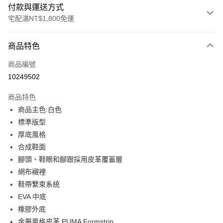
付款與運送方式
宅配滿NT$1,800免運
付款方式
商品特色
信用卡一次付款
商品編號
LINE Pay
10249502
Apple Pay
商品特色
街口支付
商品主色:白色
標準版型
悠遊付
厚底風格
Google Pay
合成鞋面
腳頭、鞋眼和腳跟採用皮革覆蓋層
貨到付款
網布襯裡
鞋帶繫束系統
運送方式
EVA 中底
宅配(離島恕不配送)
橡膠外底
每筆NT$150，滿NT$1,800(含以上)免運費
金屬風格皮革 PUMA Formstrip