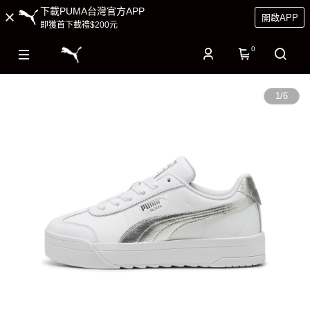
下載PUMA台灣官方APP
開啟APP
即獲首下載禮$200元
0
1
/
6