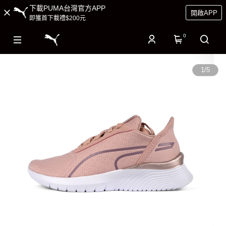
下載PUMA台灣官方APP
開啟APP
即獲首下載禮$200元
0
1
/
5