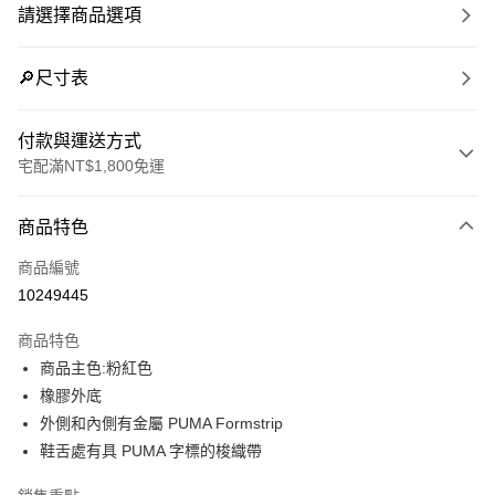
請選擇商品選項
🔎尺寸表
付款與運送方式
宅配滿NT$1,800免運
付款方式
商品特色
信用卡一次付款
商品編號
LINE Pay
10249445
Apple Pay
商品特色
街口支付
商品主色:粉紅色
橡膠外底
悠遊付
外側和內側有金屬 PUMA Formstrip
Google Pay
鞋舌處有具 PUMA 字標的梭織帶
貨到付款