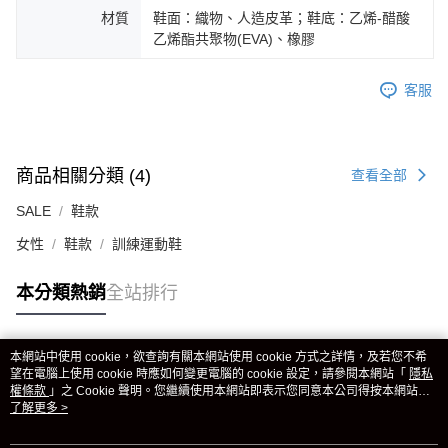
材質
鞋面：織物、人造皮革；鞋底：乙烯-醋酸
乙烯酯共聚物(EVA)、橡膠
客服
商品相關分類 (4)
查看全部
SALE
鞋款
女性
鞋款
訓練運動鞋
本分類熱銷
全站排行
本網站中使用 cookie，欲查詢有關本網站使用 cookie 方式之詳情，及若您不希
熱門標籤
望在電腦上使用 cookie 時應如何變更電腦的 cookie 設定，請參閱本網站「
隱私
權條款
」之 Cookie 聲明。您繼續使用本網站即表示您同意本公司得按本網站使
用條款之 Cookie 聲明使用 cookie。
了解更多 >