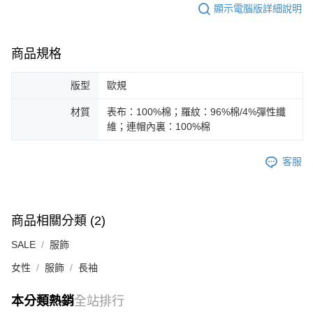
顯示電腦版詳細說明
商品規格
版型
歐規
材質
表布：100%棉；羅紋：96%棉/4%彈性纖
維；連帽內裏：100%棉
客服
商品相關分類 (2)
SALE
服飾
女性
服飾
長袖
本分類熱銷
全站排行