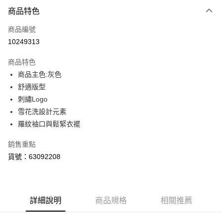
付款方式
商品特色
信用卡一次付款
商品編號
LINE Pay
10249313
Apple Pay
商品特色
街口支付
商品主色:灰色
舒適版型
悠遊付
刺繡Logo
Google Pay
雪花洗設計元素
羅紋袖口與鬆緊衣襬
貨到付款
銷售重點
運送方式
貨號：63092208
付款後全家取貨
每筆NT$100，滿NT$1,800(含以上)免運費
付款後7-11取貨
詳細說明
商品規格
相關推薦
每筆NT$100，滿NT$1,800(含以上)免運費