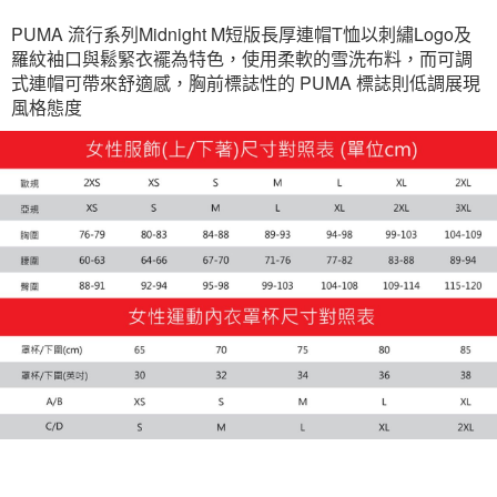
宅配(離島恕不配送)
PUMA 流行系列Midnight M短版長厚連帽T恤以刺繡Logo及
每筆NT$150，滿NT$1,800(含以上)免運費
羅紋袖口與鬆緊衣襬為特色，使用柔軟的雪洗布料，而可調
式連帽可帶來舒適感，胸前標誌性的 PUMA 標誌則低調展現
宅配貨到付款(離島恕不配送)
風格態度
每筆NT$180