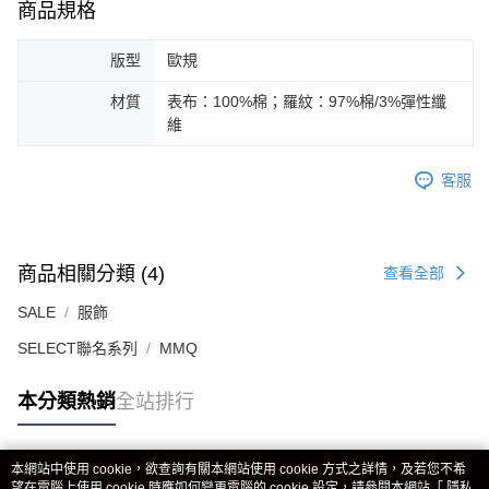
商品規格
版型
歐規
材質
表布：100%棉；羅紋：97%棉/3%彈性纖
維
客服
商品相關分類 (4)
查看全部
SALE
服飾
SELECT聯名系列
MMQ
本分類熱銷
全站排行
本網站中使用 cookie，欲查詢有關本網站使用 cookie 方式之詳情，及若您不希
熱門標籤
望在電腦上使用 cookie 時應如何變更電腦的 cookie 設定，請參閱本網站「
隱私