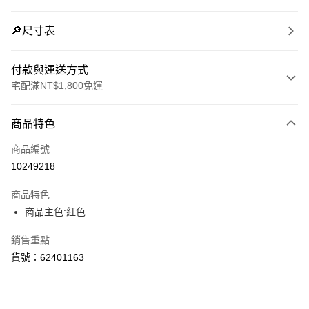
🔎尺寸表
付款與運送方式
宅配滿NT$1,800免運
付款方式
商品特色
信用卡一次付款
商品編號
LINE Pay
10249218
Apple Pay
商品特色
街口支付
商品主色:紅色
悠遊付
銷售重點
貨號：62401163
Google Pay
運送方式