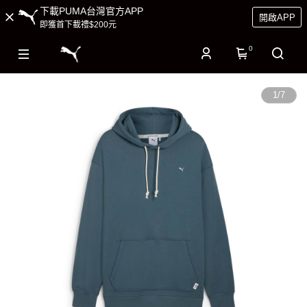
下載PUMA台灣官方APP
開啟APP
即獲首下載禮$200元
0
1
/
7