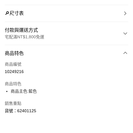
🔎尺寸表
付款與運送方式
宅配滿NT$1,800免運
付款方式
商品特色
信用卡一次付款
商品編號
LINE Pay
10249216
Apple Pay
商品特色
街口支付
商品主色:藍色
悠遊付
銷售重點
貨號：62401125
Google Pay
運送方式