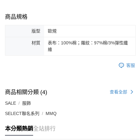
商品規格
版型
歐規
材質
表布：100%棉；羅紋：97%棉/3%彈性纖
維
客服
商品相關分類 (4)
查看全部
SALE
服飾
SELECT聯名系列
MMQ
本分類熱銷
全站排行