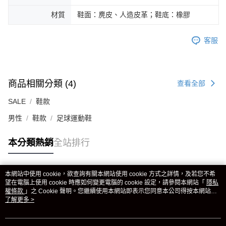
材質
鞋面：麂皮、人造皮革；鞋底：橡膠
客服
商品相關分類 (4)
查看全部
SALE
鞋款
男性
鞋款
足球運動鞋
本分類熱銷
全站排行
本網站中使用 cookie，欲查詢有關本網站使用 cookie 方式之詳情，及若您不希
熱門標籤
望在電腦上使用 cookie 時應如何變更電腦的 cookie 設定，請參閱本網站「
隱私
權條款
」之 Cookie 聲明。您繼續使用本網站即表示您同意本公司得按本網站使
用條款之 Cookie 聲明使用 cookie。
了解更多 >