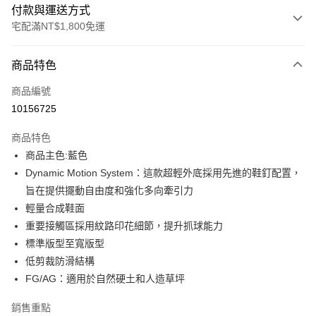
付款與運送方式
宅配滿NT$1,800免運
付款方式
商品特色
信用卡一次付款
商品編號
LINE Pay
10156725
Apple Pay
商品特色
街口支付
商品主色:藍色
Dynamic Motion System：這款超輕外底採用先進的鞋釘配置，
悠遊付
旨在提供擺動自由度和強化多向牽引力
Google Pay
輕量合成鞋面
重要接觸區採用紋路印花細節，提升抓球能力
運送方式
標準版型至寬版型
低剪裁防滑結構
宅配(離島恕不配送)
FG/AG：適用於自然硬土和人造草坪
每筆NT$150，滿NT$1,800(含以上)免運費
銷售重點