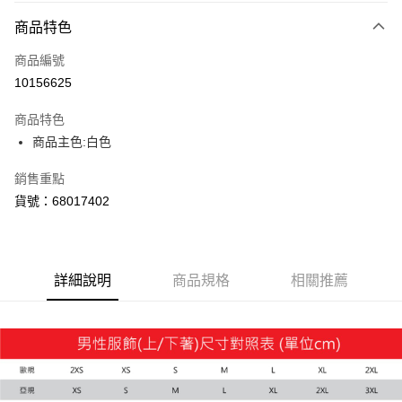
付款方式
商品特色
信用卡一次付款
商品編號
LINE Pay
10156625
Apple Pay
商品特色
街口支付
商品主色:白色
悠遊付
銷售重點
貨號：68017402
Google Pay
貨到付款
詳細說明
商品規格
相關推薦
運送方式
付款後全家取貨
每筆NT$100，滿NT$1,800(含以上)免運費
付款後7-11取貨
每筆NT$100，滿NT$1,800(含以上)免運費