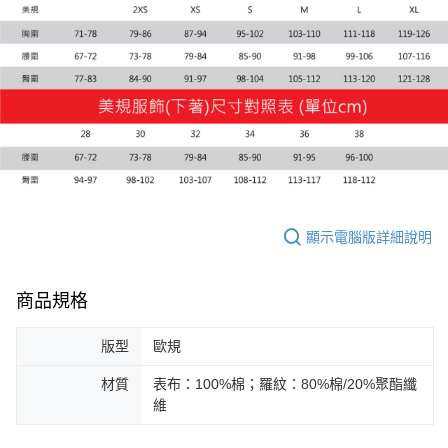
宅配(離島恕不配送)
每筆NT$150，滿NT$1,800(含以上)免運費
宅配貨到付款(離島恕不配送)
每筆NT$180
顯示電腦版詳細說明
商品規格
版型
歐規
材質
表布：100%棉；羅紋：80%棉/20%聚酯纖
維