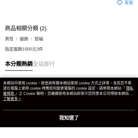
客服
商品相關分類 (2)
男性
服飾
短袖
指定服飾1000元3件
本分類熱銷
全站排行
本網站中使用 cookie，欲查詢有關本網站使用 cookie 方式之詳情，及若您不希
熱門標籤
望在電腦上使用 cookie 時應如何變更電腦的 cookie 設定，請參閱本網站「
隱私
權條款
」之 Cookie 聲明。您繼續使用本網站即表示您同意本公司得按本網站使
用條款之 Cookie 聲明使用 cookie。
了解更多 >
我知道了