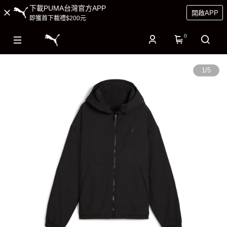
下載PUMA台灣官方APP
開啟APP
即獲首下載禮$200元
0
1
/
5