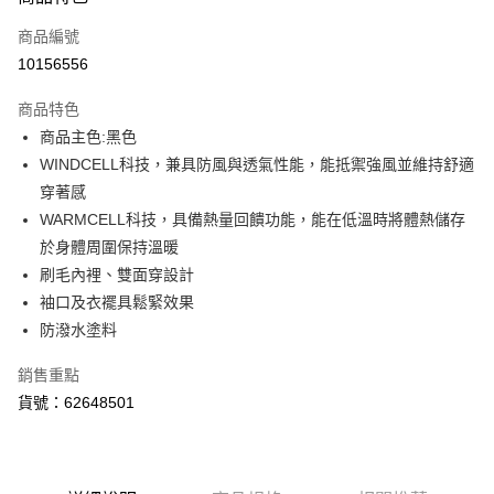
信用卡一次付款
商品編號
LINE Pay
10156556
Apple Pay
商品特色
街口支付
商品主色:黑色
WINDCELL科技，兼具防風與透氣性能，能抵禦強風並維持舒適
悠遊付
穿著感
Google Pay
WARMCELL科技，具備熱量回饋功能，能在低溫時將體熱儲存
於身體周圍保持溫暖
貨到付款
刷毛內裡、雙面穿設計
袖口及衣襬具鬆緊效果
運送方式
防潑水塗料
宅配(離島恕不配送)
每筆NT$150，滿NT$1,800(含以上)免運費
銷售重點
貨號：62648501
宅配貨到付款(離島恕不配送)
每筆NT$180