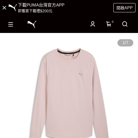
下載PUMA台灣官方APP
開啟APP
即獲首下載禮$200元
0
1
/
7