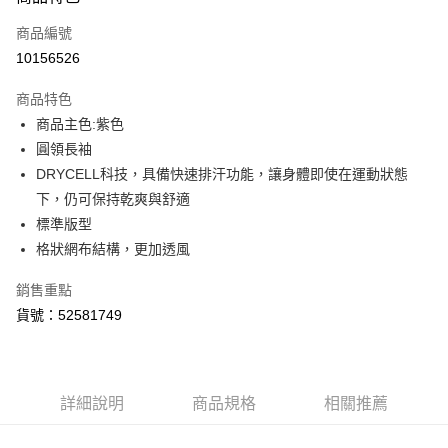
信用卡一次付款
商品編號
LINE Pay
10156526
Apple Pay
商品特色
街口支付
商品主色:紫色
圓領長袖
悠遊付
DRYCELL科技，具備快速排汗功能，讓身體即使在運動狀態
Google Pay
下，仍可保持乾爽與舒適
標準版型
貨到付款
格狀網布結構，更加透風
運送方式
銷售重點
付款後全家取貨
貨號：52581749
每筆NT$100，滿NT$1,800(含以上)免運費
付款後7-11取貨
每筆NT$100，滿NT$1,800(含以上)免運費
詳細說明
商品規格
相關推薦
宅配(離島恕不配送)