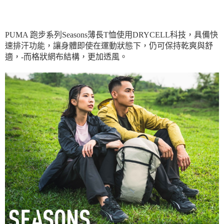
每筆NT$150，滿NT$1,800(含以上)免運費
宅配貨到付款(離島恕不配送)
PUMA 跑步系列Seasons薄長T恤使用DRYCELL科技，具備快
每筆NT$180
速排汗功能，讓身體即使在運動狀態下，仍可保持乾爽與舒
適，-而格狀網布結構，更加透風。