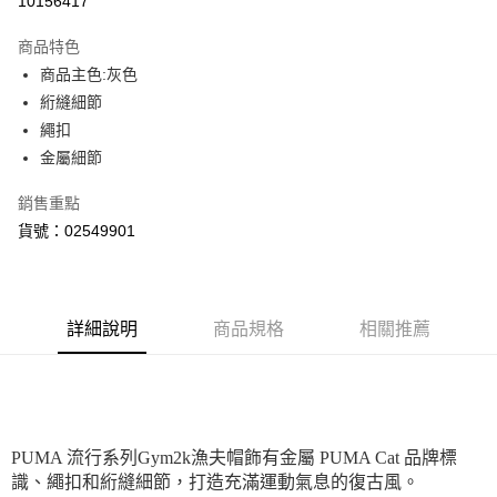
10156417
Apple Pay
商品特色
街口支付
商品主色:灰色
絎縫細節
悠遊付
繩扣
Google Pay
金屬細節
貨到付款
銷售重點
貨號：02549901
運送方式
付款後全家取貨
每筆NT$100，滿NT$1,800(含以上)免運費
詳細說明
商品規格
相關推薦
付款後7-11取貨
每筆NT$100，滿NT$1,800(含以上)免運費
宅配(離島恕不配送)
每筆NT$150，滿NT$1,800(含以上)免運費
PUMA 流行系列Gym2k漁夫帽飾有金屬 PUMA Cat 品牌標
識、繩扣和絎縫細節，打造充滿運動氣息的復古風。
宅配貨到付款(離島恕不配送)