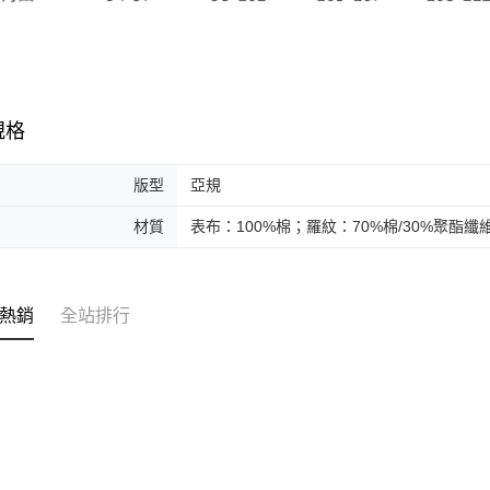
規格
版型
亞規
材質
表布：100%棉；羅紋：70%棉/30%聚酯纖
熱銷
全站排行