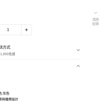
清除
紀錄
送方式
1,800免運
次付款
色:灰色
條與織標設計