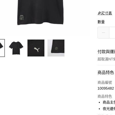
🔎尺寸表
數量
付款與運
超取滿NT$
付款方式
商品特色
信用卡一
商品編號
10095482
LINE Pay
商品特色
Apple Pay
商品主
夜光邊
街口支付