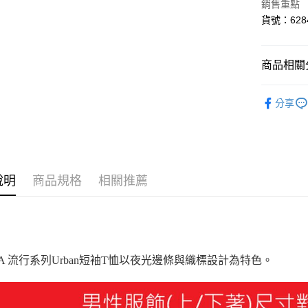
銷售重點
悠遊付
貨號：6284
Google Pa
貨到付款
商品相關分
女性
服
分享
運送方式
男性
服
付款後全
女性
服
每筆NT$1
男性
服
付款後7-1
說明
商品規格
相關推薦
指定服飾1
每筆NT$1
宅配(離島
每筆NT$1
MA 流行系列Urban短袖T恤以夜光邊條與織標設計為特色。
宅配貨到付
每筆NT$1