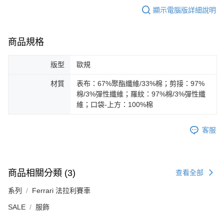
顯示電腦版詳細說明
商品規格
版型
歐規
材質
表布：67%聚酯纖維/33%棉；剪接：97%
棉/3%彈性纖維；羅紋：97%棉/3%彈性纖
維；口袋-上方：100%棉
客服
商品相關分類 (3)
查看全部
系列
Ferrari 法拉利賽車
SALE
服飾