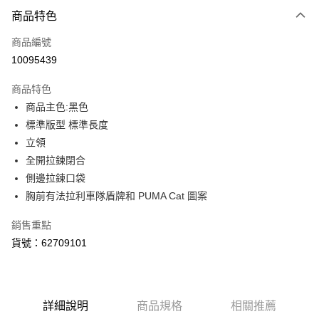
付款方式
商品特色
信用卡一次付款
商品編號
LINE Pay
10095439
Apple Pay
商品特色
街口支付
商品主色:黑色
標準版型 標準長度
悠遊付
立領
Google Pay
全開拉鍊閉合
側邊拉鍊口袋
貨到付款
胸前有法拉利車隊盾牌和 PUMA Cat 圖案
運送方式
銷售重點
宅配(離島恕不配送)
貨號：62709101
每筆NT$150，滿NT$1,800(含以上)免運費
宅配貨到付款(離島恕不配送)
每筆NT$180
詳細說明
商品規格
相關推薦