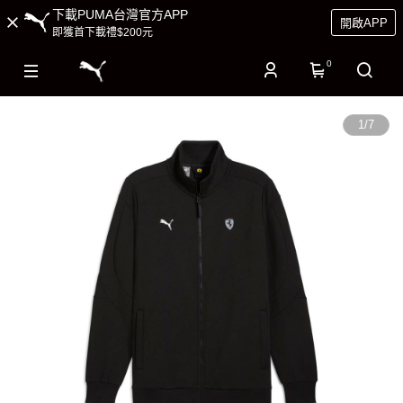
下載PUMA台灣官方APP
開啟APP
即獲首下載禮$200元
0
1
/
7