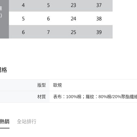
規格
版型
歐規
材質
表布：100%棉；羅紋：80%棉/20%聚酯纖
熱銷
全站排行