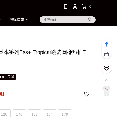
0
選購指南
 基本系列Ess+ Tropicat跳豹圖樣短袖T
1,800免運
90
128
140
152
164
176