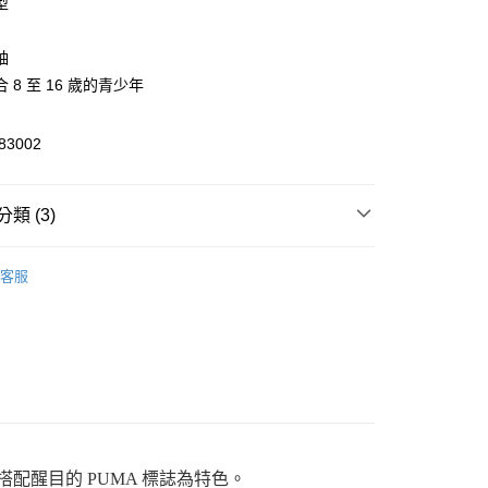
型
袖
 8 至 16 歲的青少年
y
3002
類 (3)
家取貨
飾
00，滿NT$1,800(含以上)免運費
客服
服飾
1取貨
000元3件
00，滿NT$1,800(含以上)免運費
恕不配送)
50，滿NT$1,800(含以上)免運費
款(離島恕不配送)
印花搭配醒目的 PUMA 標誌為特色。
80