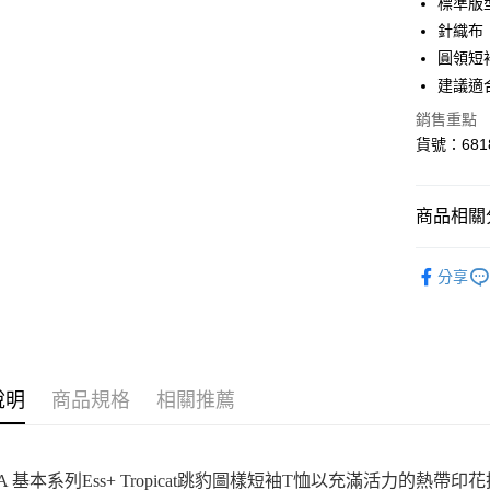
標準版
街口支付
針織布
悠遊付
圓領短
建議適合
Google Pa
銷售重點
貨到付款
貨號：6818
運送方式
商品相關分
付款後全
孩童
服
每筆NT$1
分享
SALE
付款後7-1
指定服飾1
每筆NT$1
宅配(離島
說明
商品規格
相關推薦
每筆NT$1
宅配貨到付
A 基本系列Ess+ Tropicat跳豹圖樣短袖T恤以充滿活力的熱帶
每筆NT$1