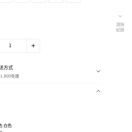
清除
紀錄
送方式
1,800免運
次付款
色:白色