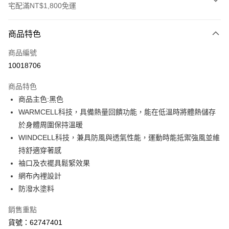
宅配滿NT$1,800免運
付款方式
商品特色
信用卡一次付款
商品編號
LINE Pay
10018706
Apple Pay
商品特色
街口支付
商品主色:黑色
WARMCELL科技，具備熱量回饋功能，能在低溫時將體熱儲存
悠遊付
於身體周圍保持溫暖
Google Pay
WINDCELL科技，兼具防風與透氣性能，運動時能抵禦強風並維
持舒適穿著感
貨到付款
袖口及衣襬具鬆緊效果
網布內裡設計
運送方式
防潑水塗料
宅配(離島恕不配送)
每筆NT$150，滿NT$1,800(含以上)免運費
銷售重點
貨號：62747401
宅配貨到付款(離島恕不配送)