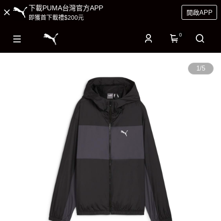
下載PUMA台灣官方APP
開啟APP
即獲首下載禮$200元
0
1
/
5