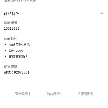
超取滿NT$1,800免運
付款方式
商品特色
信用卡一次付款
商品編號
LINE Pay
10018688
Apple Pay
商品特色
街口支付
商品主色:黑色
系列Logo
悠遊付
羅紋衣領設計
Google Pay
銷售重點
貨到付款
貨號：62675501
運送方式
付款後全家取貨
詳細說明
商品規格
相關推薦
每筆NT$100，滿NT$1,800(含以上)免運費
付款後7-11取貨