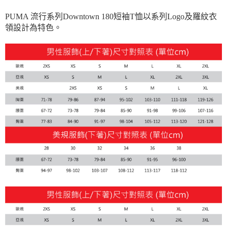
每筆NT$100，滿NT$1,800(含以上)免運費
PUMA 流行系列Downtown 180短袖T恤以系列Logo及羅紋衣
宅配(離島恕不配送)
領設計為特色。
每筆NT$150，滿NT$1,800(含以上)免運費
宅配貨到付款(離島恕不配送)
每筆NT$180