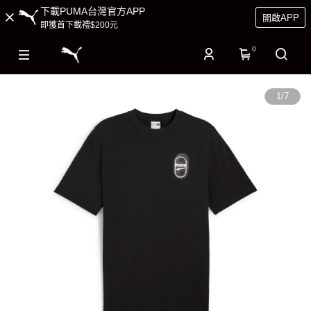
下載PUMA台灣官方APP
開啟APP
即獲首下載禮$200元
0
1
/
7