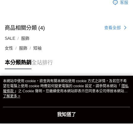
客服
商品相關分類 (4)
查看全部
SALE
服飾
女性
服飾
短袖
本分類熱銷
全站排行
本網站中使用 cookie，欲查詢有關本網站使用 cookie 方式之詳情，及若您不希
熱門標籤
望在電腦上使用 cookie 時應如何變更電腦的 cookie 設定，請參閱本網站「
隱私
權條款
」之 Cookie 聲明。您繼續使用本網站即表示您同意本公司得按本網站使
用條款之 Cookie 聲明使用 cookie。
了解更多 >
我知道了