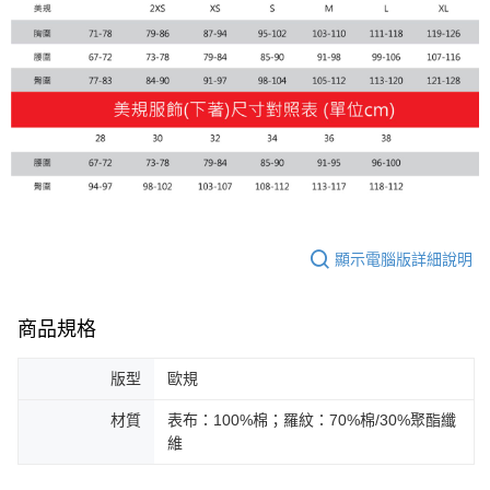
顯示電腦版詳細說明
商品規格
版型
歐規
材質
表布：100%棉；羅紋：70%棉/30%聚酯纖
維