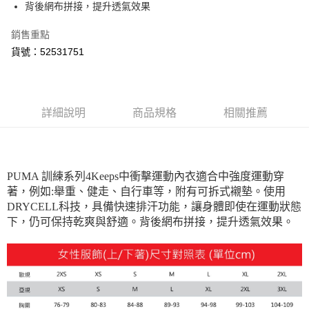
背後網布拼接，提升透氣效果
運送方式
付款後全家取貨
銷售重點
每筆NT$100，滿NT$1,800(含以上)免運費
貨號：52531751
付款後7-11取貨
每筆NT$100，滿NT$1,800(含以上)免運費
詳細說明
商品規格
相關推薦
宅配(離島恕不配送)
每筆NT$150，滿NT$1,800(含以上)免運費
宅配貨到付款(離島恕不配送)
PUMA 訓練系列4Keeps中衝擊運動內衣適合中強度運動穿
每筆NT$180
著，例如:舉重、健走、自行車等，附有可拆式襯墊。使用
DRYCELL科技，具備快速排汗功能，讓身體即使在運動狀態
下，仍可保持乾爽與舒適。背後網布拼接，提升透氣效果。