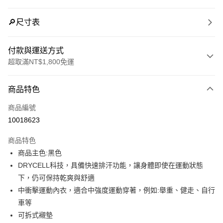
🔎尺寸表
付款與運送方式
超取滿NT$1,800免運
付款方式
商品特色
信用卡一次付款
商品編號
LINE Pay
10018623
Apple Pay
商品特色
街口支付
商品主色:黑色
DRYCELL科技，具備快速排汗功能，讓身體即使在運動狀態
悠遊付
下，仍可保持乾爽與舒適
Google Pay
中衝擊運動內衣，適合中強度運動穿著，例如:舉重、健走、自行
車等
貨到付款
可拆式襯墊