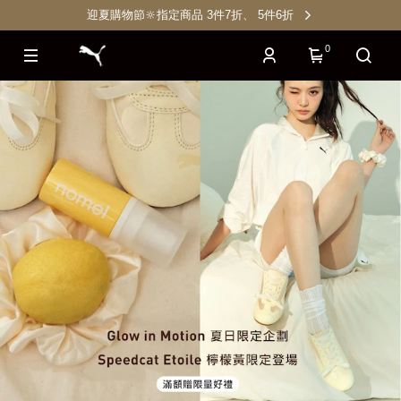
迎夏購物節🔆指定商品 3件7折、 5件6折
0